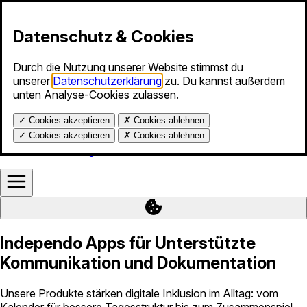
Zum Inhalt springen
Datenschutz & Cookies
Durch die Nutzung unserer Website stimmst du
Produkte
unserer
Datenschutzerklärung
zu. Du kannst außerdem
Info-Stunde
unten Analyse-Cookies zulassen.
Services
Blog
✓
Cookies akzeptieren
✗
Cookies ablehnen
Über uns
Hilfe
✓
Cookies akzeptieren
✗
Cookies ablehnen
Kalender-Login
Independo Apps für Unterstützte
Kommunikation und Dokumentation
Unsere Produkte stärken digitale Inklusion im Alltag: vom
Kalender für bessere Tagesstruktur bis zum Zusammenspiel